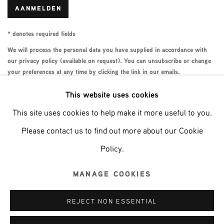
AANMELDEN
* denotes required fields
We will process the personal data you have supplied in accordance with
our privacy policy (available on request). You can unsubscribe or change
your preferences at any time by clicking the link in our emails.
This website uses cookies
This site uses cookies to help make it more useful to you.
Phone: +31 (0)13 303 001 1
Please contact us to find out more about our Cookie
Policy.
MANAGE COOKIES
MANAGE COOKIES
COPYRIGHT © 2026 MPV GALLERY
REJECT NON ESSENTIAL
SITE BY ARTLOGIC