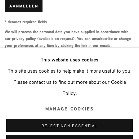
AANMELDEN
* denotes required fields
We will process the personal data you have supplied in accordance with
our privacy policy (available on request). You can unsubscribe or change
your preferences at any time by clicking the link in our emails.
This website uses cookies
This site uses cookies to help make it more useful to you.
Phone: +31 (0)13 303 001 1
Please contact us to find out more about our Cookie
Policy.
MANAGE COOKIES
MANAGE COOKIES
COPYRIGHT © 2026 MPV GALLERY
REJECT NON ESSENTIAL
SITE BY ARTLOGIC