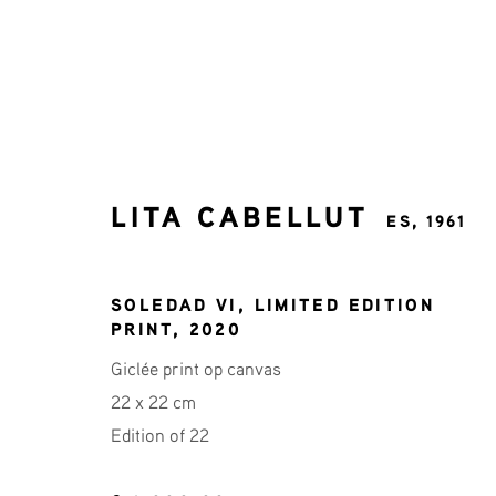
LITA CABELLUT
ES,
1961
LITA CABELLUT
ES,
1961
SOLEDAD VI, LIMITED EDITION
PRINT
,
2020
Giclée print op canvas
22 x 22 cm
Edition of 22