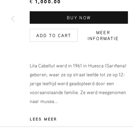
€ 1,000.00
MELD JE AAN VOOR ONZE NI
BUY NOW
Voornaam *
A
MEER
ADD TO CART
INFORMATIE
* denotes required fields
We will process the personal data you have supplied in accordance 
Lita Cabellut werd in 1961 in Huesca (Sariñena)
geboren, waar ze op straat leefde tot ze op 12-
jarige leeftijd werd geadopteerd door een
Phone: +31 (0)13 303 001 1
vooraanstaande familie. Ze werd meegenomen
naar musea...
MANAGE COOKIES
COPYRIGHT © 2026 MPV GALLERY
SITE BY ART
LEES MEER