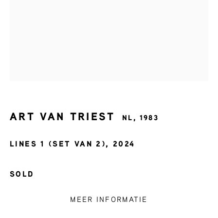
Voornaam *
Achternaam *
Email *
ART VAN TRIEST
NL,
1983
LINES 1 (SET VAN 2)
,
2024
AANMELDEN
* denotes required fields
SOLD
We will process the personal data you have supplied in accordance
with our privacy policy (available on request). You can unsubscribe
MEER INFORMATIE
or change your preferences at any time by clicking the link in our
emails.